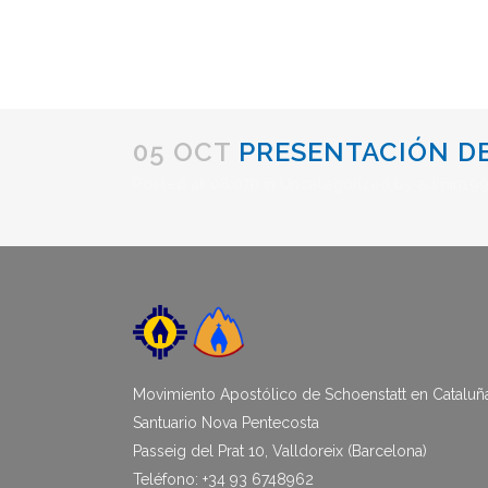
05 OCT
PRESENTACIÓN DEL
Posted at 08:07h
in
Uncategorized
by
admin199
Movimiento Apostólico de Schoenstatt en Cataluñ
Santuario Nova Pentecosta
Passeig del Prat 10, Valldoreix (Barcelona)
Teléfono: +34 93 6748962