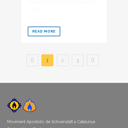
Posted at 08:08h
in
Uncategorized
Share
READ MORE
1
2
3
Moviment Apostòlic de Schoenstatt a Catalunya