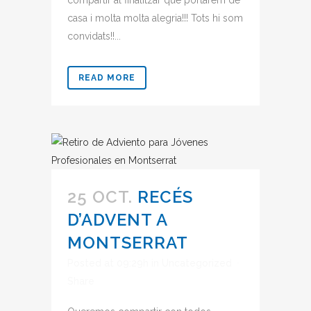
compartir al finalitzar que portarem de
casa i molta molta alegria!!! Tots hi som
convidats!!...
READ MORE
25 OCT.
RECÉS
D’ADVENT A
MONTSERRAT
Posted at 09:29h
in
Uncategorized
Share