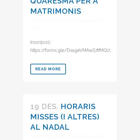
QUARESMA PER A
MATRIMONIS
Posted at 17:05h
in
Uncategorized
Share
Inscripció:
https://forms.gle/DxageVMAwS7tfMQi7...
READ MORE
19 DES.
HORARIS
MISSES (I ALTRES)
AL NADAL
Posted at 12:19h
in
Uncategorized