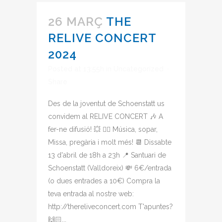
26 MARÇ
THE
RELIVE CONCERT
2024
Posted at 13:55h
in
Uncategorized
Share
Des de la joventut de Schoenstatt us
convidem al RELIVE CONCERT 🎶 A
fer-ne difusió! 💥 👉🏻 Música, sopar,
Missa, pregària i molt més! 📆 Dissabte
13 d'abril de 18h a 23h 📍 Santuari de
Schoenstatt (Valldoreix) 💸 6€/entrada
(o dues entrades a 10€) Compra la
teva entrada al nostre web:
http://thereliveconcert.com T'apuntes?
🙌🏻...