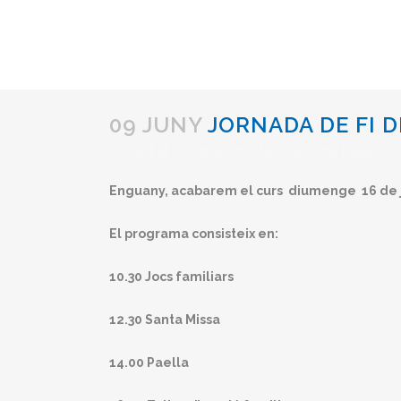
09 JUNY
JORNADA DE FI D
Posted at 09:27h
in
Uncategorized
by
Paulina C
Enguany, acabarem el curs diumenge 16 de ju
El programa consisteix en:
10.30 Jocs familiars
12.30 Santa Missa
14.00 Paella