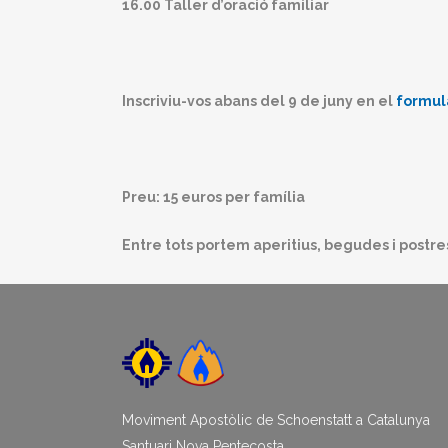
16.00 Taller d’oració familiar
Inscriviu-vos abans del 9 de juny en el
formul
Preu: 15 euros per família
Entre tots portem aperitius, begudes i postre
Moviment Apostòlic de Schoenstatt a Catalunya
Santuari Nova Pentecosta