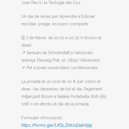
Joan Pau II i la Teologia del Cos.
Un dia de recés per Aprendre a Estimar:
escoltar, pregar, escriure i compartir.
🗓️ 7 de febrer, de 10.00 a 20.30 h (inclou el
dinar)
📍 Santuari de Schoenstatt a Valldoreix
(adreça: Passeig Prat, 10, 08197 Valldoreix)
📌 Per a joves universitaris i professionals.
La jornada té un cost de 10 € per cobrir el
dinar i les despeses de tot el dia. Pagament
mitjançant Bizum a Natalia Portabella (616 565
128) o en efectiu el dia de la jornada.
Formulari d’inscripció:
https://forms.gle/LifGLZtAUqQaiH559