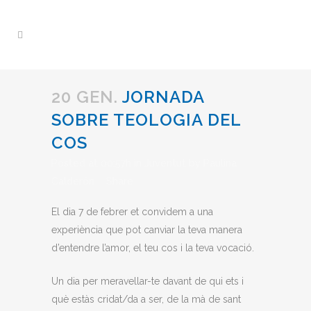
20 GEN.
JORNADA
SOBRE TEOLOGIA DEL
COS
Posted at 00:57h
in
Juventut
by
Paulina
Calderón
Share
El dia 7 de febrer et convidem a una
experiència que pot canviar la teva manera
d’entendre l’amor, el teu cos i la teva vocació.
Un dia per meravellar-te davant de qui ets i
què estàs cridat/da a ser, de la mà de sant