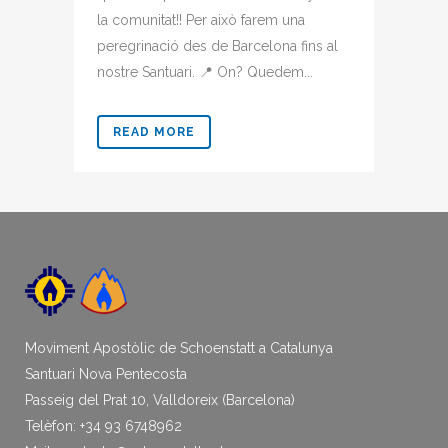
la comunitat!! Per això farem una
peregrinació des de Barcelona fins al
nostre Santuari. 📍 On? Quedem...
READ MORE
Moviment Apostòlic de Schoenstatt a Catalunya
Santuari Nova Pentecosta
Passeig del Prat 10, Valldoreix (Barcelona)
Telèfon: +34 93 6748962