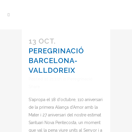
13 OCT.
PEREGRINACIÓ
BARCELONA-
VALLDOREIX
Posted at 21:10h
in
Peregrinació
Share
S'apropa el 18 d'octubre, 110 aniversari
de la primera Aliança d'Amor amb la
Mater i 27 aniversari del nostre estimat
Santuari Nova Pentecosta, un moment
que val la pena viure units al Senyor i a