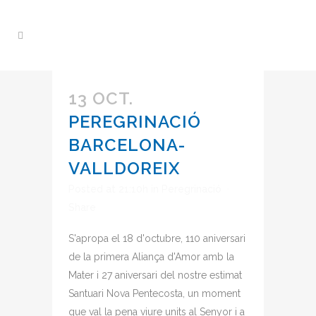
13 OCT.
PEREGRINACIÓ
BARCELONA-
VALLDOREIX
Posted at 21:10h
in
Peregrinació
Share
S'apropa el 18 d'octubre, 110 aniversari
de la primera Aliança d'Amor amb la
Mater i 27 aniversari del nostre estimat
Santuari Nova Pentecosta, un moment
que val la pena viure units al Senyor i a