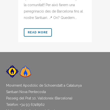
la comunitat!! Per això farem una
peregrinació des de Barcelona fins al
nostre Santuari. 📍 On? Quedem...
READ MORE
Moviment Apostòlic de Schoenstatt a Catalunya
Santuari Nova Pentecosta
Passeig del Prat 10, Valldoreix (Barcelona)
Telèfon: +34 93 6748962