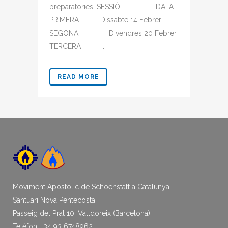
preparatòries: SESSIÓ DATA
PRIMERA Dissabte 14 Febrer
SEGONA Divendres 20 Febrer
TERCERA ...
READ MORE
Moviment Apostòlic de Schoenstatt a Catalunya
Santuari Nova Pentecosta
Passeig del Prat 10, Valldoreix (Barcelona)
Telèfon: +34 93 6748962