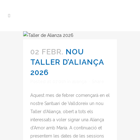
02 FEBR.
NOU
TALLER D’ALIANÇA
2026
Posted at 07:01h
in
aliança
Share
Aquest mes de febrer començarà en el
nostre Santuari de Valldoreix un nou
Taller d'Aliança, obert a tots els
interessats a voler signar una Aliança
d'Amor amb María. A continuació et
presentem les dates de les sessions