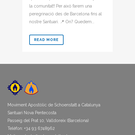
la comunitat!! Per això farem una
peregrinació des de Barcelona fins al
nostre Santuari. 📍 On? Quedem...
READ MORE
Moviment Apostòlic de Schoenstatt a Catalunya
Santuari Nova Pentecosta
Passeig del Prat 10, Valldoreix (Barcelona)
Telèfon: +34 93 6748962