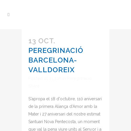
13 OCT.
PEREGRINACIÓ
BARCELONA-
VALLDOREIX
Posted at 21:10h
in
Peregrinació
Share
S'apropa el 18 d'octubre, 110 aniversari
de la primera Aliança d'Amor amb la
Mater i 27 aniversari del nostre estimat
Santuari Nova Pentecosta, un moment
que val la pena viure units al Senyor i a