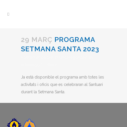
29 MARÇ
PROGRAMA
SETMANA SANTA 2023
Posted at 08:15h
in
Uncategorized
by
admin1997
Share
Ja està disponible el programa amb totes les
activitats i oficis que es celebraran al Santuari
durant la Setmana Santa.