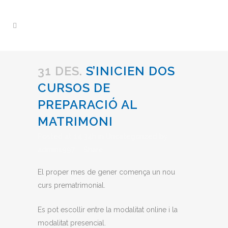
31 DES.
S’INICIEN DOS
CURSOS DE
PREPARACIÓ AL
MATRIMONI
Posted at 14:34h
in
Uncategorized
by
admin1997
Share
El proper mes de gener comença un nou
curs prematrimonial.
Es pot escollir entre la modalitat online i la
modalitat presencial.