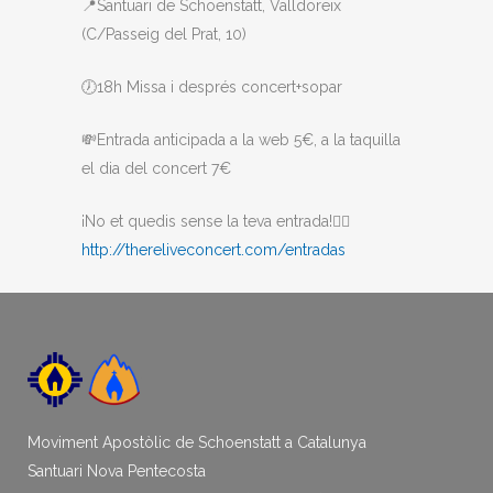
📍Santuari de Schoenstatt, Valldoreix
(C/Passeig del Prat, 10)
🕖18h Missa i després concert+sopar
💸Entrada anticipada a la web 5€, a la taquilla
el dia del concert 7€
¡No et quedis sense la teva entrada!👇🏻
http://thereliveconcert.com/entradas
Moviment Apostòlic de Schoenstatt a Catalunya
Santuari Nova Pentecosta