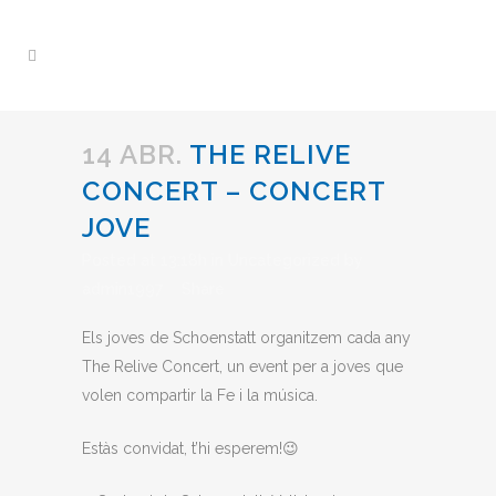
14 ABR.
THE RELIVE
CONCERT – CONCERT
JOVE
Posted at 13:18h
in
Uncategorized
by
admin1997
Share
Els joves de Schoenstatt organitzem cada any
The Relive Concert, un event per a joves que
volen compartir la Fe i la música.
Estàs convidat, t’hi esperem!😉