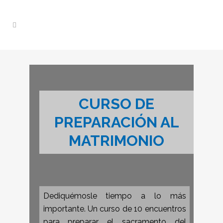
CURSO DE
PREPARACIÓN AL
MATRIMONIO
Dediquémosle tiempo a lo más
importante. Un curso de 10 encuentros
para preparar el sacramento del