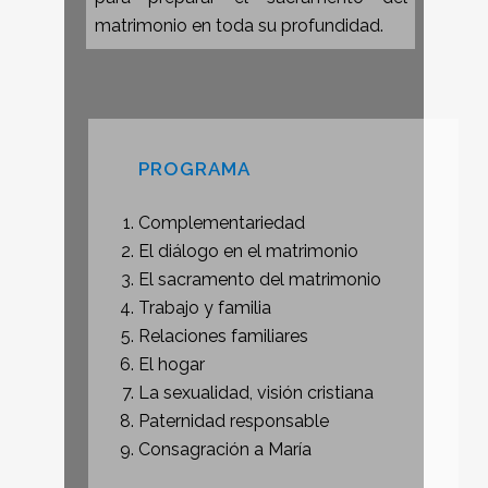
matrimonio en toda su profundidad.
PROGRAMA
Complementariedad
El diálogo en el matrimonio
El sacramento del matrimonio
Trabajo y familia
Relaciones familiares
El hogar
La sexualidad, visión cristiana
Paternidad responsable
Consagración a María