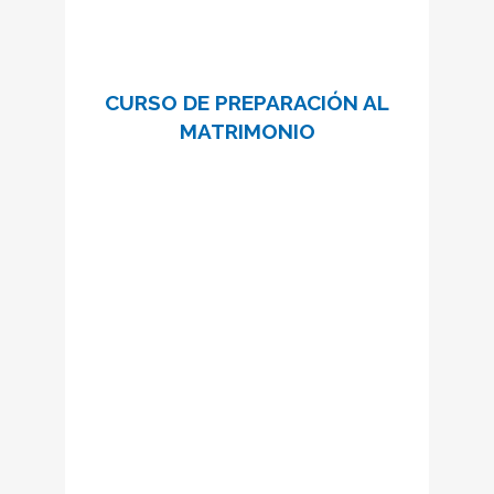
CURSO DE PREPARACIÓN AL
MATRIMONIO
Dediquémosle tiempo a lo más
importante.
Un curso de 10 encuentros para
preparar el sacramento del
matrimonio en toda su
profundidad.
Información e inscripciones:
cursprematrimonial@schoenstatt.cat
SABER MÁS