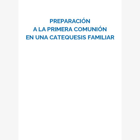
PREPARACIÓN
A LA PRIMERA COMUNIÓN
EN UNA CATEQUESIS FAMILIAR
Un curso de dos años para
preparar a vuestro hijo/a y
acompañarlo como familia para
que Jesús venga a su corazón y al
de cada uno de vosotros.
Descubre esta novedosa
preparación a la Primera Comunión
en familia.
Información e inscripciones:
catequesisfamiliar@schoenstatt.cat