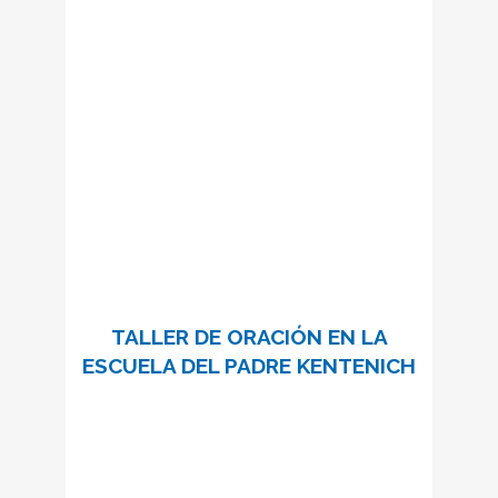
sus gracias.”
P.J. Kentenich
5 encuentros para invitar a María a
establecerse en nuestro hogar.
Información e inscripciones:
tallersantuariohogar@schoenstatt.cat
P. José Neunhoffer
Foto:
SABER MÁS
TALLER DE ORACIÓN EN LA
ESCUELA DEL PADRE KENTENICH
“Id con la confianza al encuentro de
Jesús, pues es la respuesta verdadera a
todas las preguntas sobre el hombre y su
destino.”