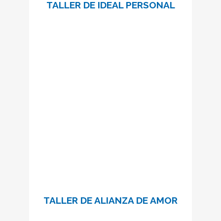
TALLER DE IDEAL PERSONAL
“No somos fruto de la casualidad, sino
que en el origen de nuestra existencia hay
un proyecto de amor de Dios.”
Benedicto XVI
6 encuentros para descubrir
nuestra misión personal de vida.
Información e inscripciones:
talleridealpersonal@schoenstatt.cat
SABER MÁS
TALLER DE ALIANZA DE AMOR
“La Alianza de Amor es un intercambio de