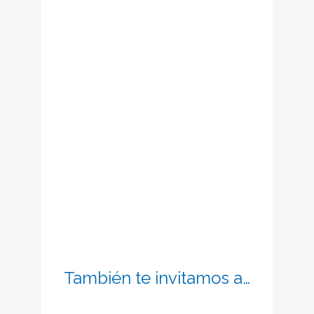
San Juan Pablo II
5 encuentros para hacer más
profundo y vital nuestro diálogo
con Dios.
Información e inscripciones:
talleroracion@schoenstatt.cat
SABER MÁS
También te invitamos a…