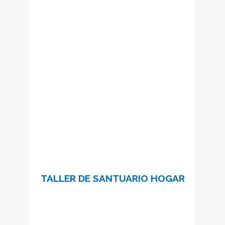
corazones, bienes e intereses con María.”
P.J. Kentenich
6 encuentros para conocer qué es
vivir en Alianza de Amor con María.
Información e inscripciones:
talleralianzadeamor@schoenstatt.cat
SABER MÁS
TALLER DE SANTUARIO HOGAR
“Tomad la imagen de la Santísima Virgen
y dadle un sitio de honor en vuestro
hogares… Ella se manifestará derramando