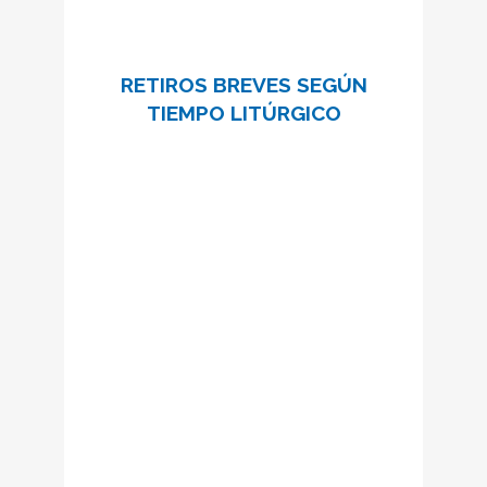
RETIROS BREVES SEGÚN
TIEMPO LITÚRGICO
“Jesús les dijo: venid aparte a un lugar
desierto y descansad un poco.”
Mc 6, 31
Para vivir mejor los tiempos
litúrgicos te invitamos a compartir
unas horas de silencio y oración.
Más información:
pastoralsantuario@schoenstatt.cat