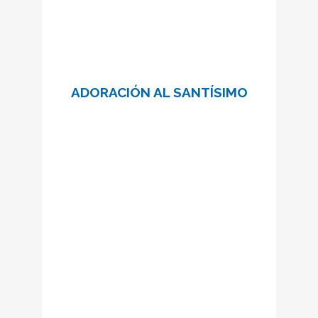
ADORACIÓN AL SANTÍSIMO
“Yo estoy con vosotros todos los días.”
Mt 28, 20
¿Quieres venir a estar un rato con
Jesús cada jueves? Puedes venir
en cualquier momento o
comprometerte a un turno fijo de
media o una hora.
Más información:
adoracionsantuario@schoenstatt.cat