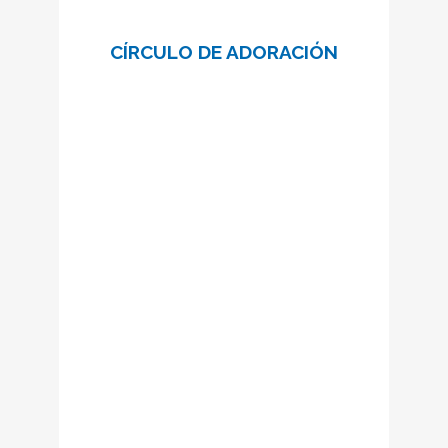
Como María, queremos poner a
CÍRCULO DE ADORACIÓN
Dios en el centro de nuestra vida y
unidos a Él dar forma a nuestro día
a día. Uno lleva la carga del otro, al
rezar unidos por las intenciones de
personas concretas, por las
intenciones de la Iglesia y las
necesidades del mundo. ¿Quieres
asumir un compromiso personal
de oración, como tú quieras
elegirlo?
Más información:
circuloadoracion@schoenstatt.cat
SABER MÁS
“Porque tuve hambre, y me disteis de
comer; tuve sed, y me disteis de beber; fui