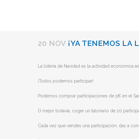
20 NOV
¡YA TENEMOS LA L
Posted at 14:22h
in
Uncategorized
by
admin199
La lotería de Navidad es la actividad económica an
¡Todos podemos participar!
Podemos comprar participaciones de 5€ en el San
O mejor todavía, coger un talonario de 20 partici
Cada vez que vendes una participación, das a cono