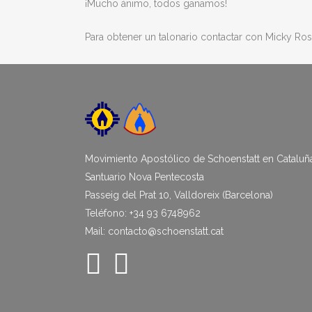
¡Mucho ánimo, todos ganamos!
Para obtener un talonario contactar con Micky Ro
Movimiento Apostólico de Schoenstatt en Cataluñ
Santuario Nova Pentecosta
Passeig del Prat 10, Valldoreix (Barcelona)
Teléfono: +34 93 6748962
Mail: contacto@schoenstatt.cat