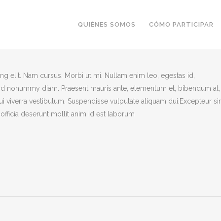
QUIÉNES SOMOS
CÓMO PARTICIPAR
g elit. Nam cursus. Morbi ut mi. Nullam enim leo, egestas id,
end nonummy diam. Praesent mauris ante, elementum et, bibendum at,
dui viverra vestibulum. Suspendisse vulputate aliquam dui.Excepteur si
officia deserunt mollit anim id est laborum