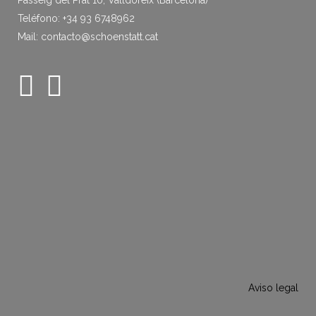
Passeig del Prat 10, Valldoreix (Barcelona)
Teléfono: +34 93 6748962
Mail: contacto@schoenstatt.cat
Aviso legal